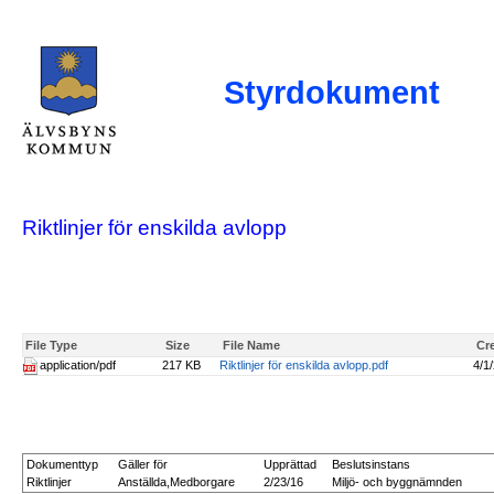
Styrdokument
Riktlinjer för enskilda avlopp
File Type
Size
File Name
Cr
application/pdf
217 KB
Riktlinjer för enskilda avlopp.pdf
4/1
Dokumenttyp
Gäller för
Upprättad
Beslutsinstans
Riktlinjer
Anställda,Medborgare
2/23/16
Miljö- och byggnämnden