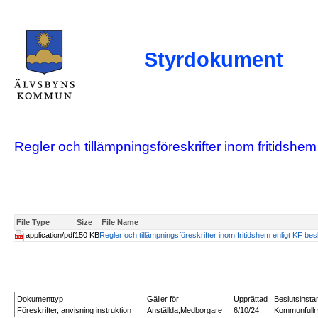
Styrdokument
Regler och tillämpningsföreskrifter inom fritidshem
File Type
Size
File Name
application/pdf
150 KB
Regler och tillämpningsföreskrifter inom fritidshem enligt KF besl
Dokumenttyp
Gäller för
Upprättad
Beslutsinsta
Föreskrifter, anvisning instruktion
Anställda,Medborgare
6/10/24
Kommunfullm