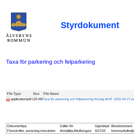
Styrdokument
Taxa för parkering och felparkering
File Type
Size
File Name
application/pdf
125 KB
Taxa för parkering och felparkering förslag till KF 2020-04-27.p
Dokumenttyp
Gäller för
Upprättad
Beslutsinstans
Föreskrifter, anvisning instruktion
Anställda,Medborgare
4/27/20
Kommunfullmäk